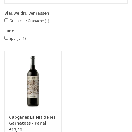
Merken
Blauwe druivenrassen
Grenache/ Granache
(1)
Land
Spanje
(1)
Capçanes La Nit de les
Garnatxes - Panal
(Sand)
€13,30