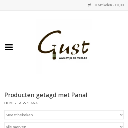
0 Artikelen - €0,00
Home
Witte wijn
Rose
Rode wijn
Bubbels & Vermout
Producten getagd met Panal
HOME
/
TAGS
/
PANAL
Sterke Dranken
Tastings & zaalverhuur