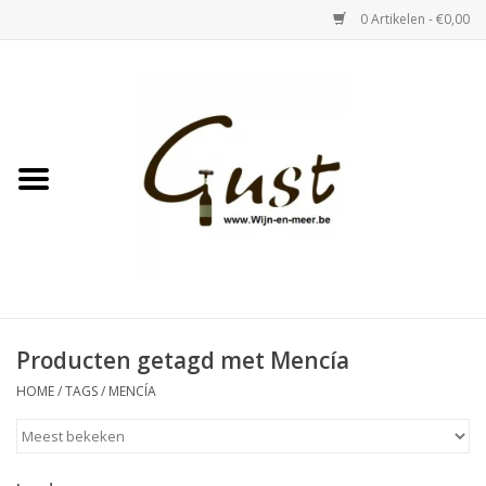
0 Artikelen - €0,00
Home
Witte wijn
Rose
Rode wijn
Bubbels & Vermout
Producten getagd met Mencía
HOME
/
TAGS
/
MENCÍA
Sterke Dranken
Tastings & zaalverhuur