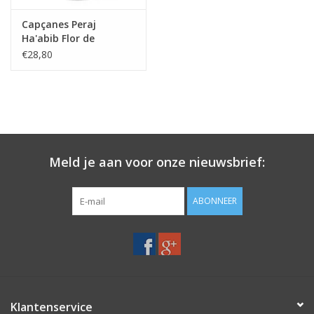
Capçanes Peraj
Ha'abib Flor de
Primavera
€28,80
Meld je aan voor onze nieuwsbrief:
ABONNEER
Klantenservice