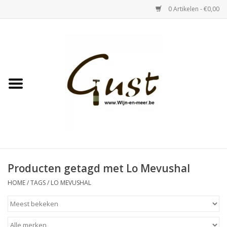
0 Artikelen - €0,00
Home
Witte wijn
Rose
Rode wijn
Bubbels & Vermout
Producten getagd met Lo Mevushal
HOME
/
TAGS
/
LO MEVUSHAL
Sterke Dranken
Tastings & zaalverhuur