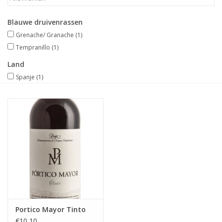
Merken
Blauwe druivenrassen
Grenache/ Granache
(1)
Tempranillo
(1)
Land
Spanje
(1)
Portico Mayor Tinto
€10,10