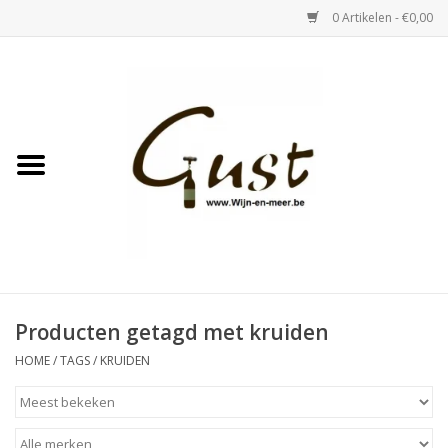
0 Artikelen - €0,00
Home
Witte wijn
Rose
Rode wijn
Bubbels & Vermout
Producten getagd met kruiden
HOME
/
TAGS
/
KRUIDEN
Sterke Dranken
Tastings & zaalverhuur