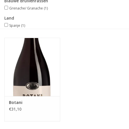
Blauwe druivenrassen
Grenache/ Granache
(1)
Merken
Land
Spanje
(1)
Botani
€31,10