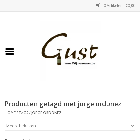
0 Artikelen - €0,00
Home
Witte wijn
Rose
Rode wijn
Bubbels & Vermout
Producten getagd met jorge ordonez
HOME
/
TAGS
/
JORGE ORDONEZ
Sterke Dranken
Tastings & zaalverhuur