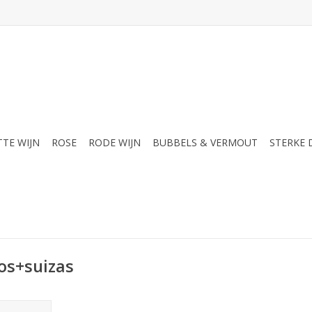
TTE WIJN
ROSE
RODE WIJN
BUBBELS & VERMOUT
STERKE
os+suizas
pactvolle