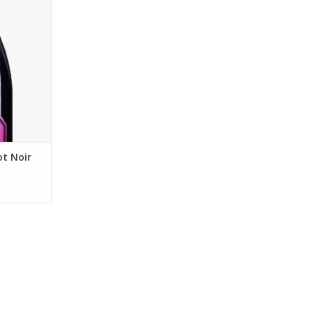
 rijp fruit,
an aardbei
naar voren
NKELWAGEN
ot Noir