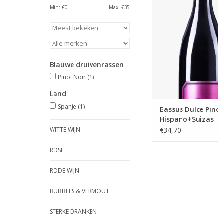
zoete sensatie met veel
Min: €
0
Max: €
35
waarbij de smaken v
en snoepjes helder 
komen.
TOEVOEGEN AAN WI
Blauwe druivenrassen
Pinot Noir
(1)
Land
Spanje
(1)
Bassus Dulce Pin
Hispano+Suizas
WITTE WIJN
€34,70
ROSE
RODE WIJN
BUBBELS & VERMOUT
STERKE DRANKEN