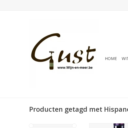
HOME
WI
Producten getagd met Hispan
Een verrassende, im