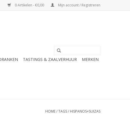
0 Artikelen - €0,00
Mijn account / Registreren
 DRANKEN
TASTINGS & ZAALVERHUUR
MERKEN
HOME
/
TAGS
/
HISPANOS+SUIZAS