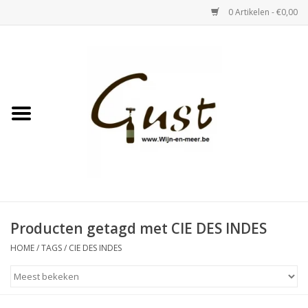
0 Artikelen - €0,00
Home
Witte wijn
Rose
Rode wijn
Bubbels & Vermout
Producten getagd met CIE DES INDES
HOME
/
TAGS
/
CIE DES INDES
Sterke Dranken
Tastings & zaalverhuur