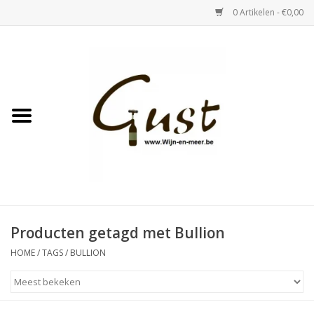
0 Artikelen - €0,00
Home
Witte wijn
Rose
Rode wijn
Bubbels & Vermout
Producten getagd met Bullion
HOME
/
TAGS
/
BULLION
Sterke Dranken
Tastings & zaalverhuur