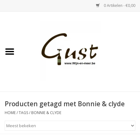
0 Artikelen - €0,00
Home
Witte wijn
Rose
Rode wijn
Bubbels & Vermout
Producten getagd met Bonnie & clyde
HOME
/
TAGS
/
BONNIE & CLYDE
Sterke Dranken
Tastings & zaalverhuur