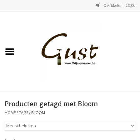
0 Artikelen - €0,00
Home
Witte wijn
Rose
Rode wijn
Bubbels & Vermout
Producten getagd met Bloom
HOME
/
TAGS
/
BLOOM
Sterke Dranken
Tastings & zaalverhuur