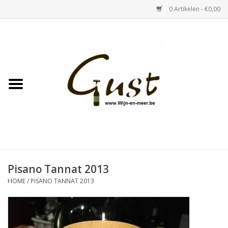
0 Artikelen - €0,00
Home
Witte wijn
Rose
Rode wijn
Bubbels & Vermout
Pisano Tannat 2013
HOME
/
PISANO TANNAT 2013
Sterke Dranken
Tastings & zaalverhuur