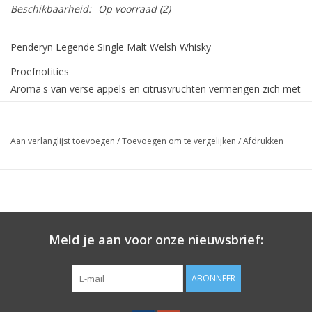
Beschikbaarheid:
Op voorraad
(2)
Penderyn Legende Single Malt Welsh Whisky
Proefnotities
Aroma's van verse appels en citrusvruchten vermengen zich met
crème fudge en sultanarozijnen in de neus om een complexe
maar frisse, schone en evenwichtige whisky te creëren. In de
mond is deze single malt whisky ongelooflijk glad en zowel vers
Aan verlanglijst toevoegen
/
Toevoegen om te vergelijken
/
Afdrukken
als rijk gedroogd fruit in overvloed. Delicaat en zoet in de mond
met slechts een vleugje bitterheid om verfrissend te blijven, dan
presenteert Penderyn Legend langzaam een lange afdronk met
een afdronk van Madeira taart en sultaninerozijnen. Niet-koel
gefilterd.
Meld je aan voor onze nieuwsbrief:
ABONNEER