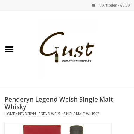
0 Artikelen - €0,00
Home
Witte wijn
Rose
Rode wijn
Bubbels & Vermout
Penderyn Legend Welsh Single Malt
Whisky
Sterke Dranken
HOME
/
PENDERYN LEGEND WELSH SINGLE MALT WHISKY
Tastings & zaalverhuur