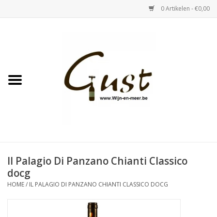
0 Artikelen - €0,00
Home
Witte wijn
Rose
Rode wijn
Bubbels & Vermout
Il Palagio Di Panzano Chianti Classico
docg
Sterke Dranken
HOME
/
IL PALAGIO DI PANZANO CHIANTI CLASSICO DOCG
Tastings & zaalverhuur