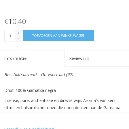
€10,40
+
TOEVOEGEN AAN WINKELWAGEN
-
Informatie
Reviews
(0)
Beschikbaarheid:
Op voorraad
(92)
Druif: 100% Garnatxa negra
Intense, pure, authentieke en directe wijn. Aroma's van kers,
citrus en balsamische tonen die doen denken aan de Garnatxa
van DO Montsant. Complex in de mond en een mooie expressie
van de elegantie van de druif.