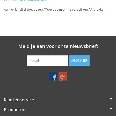
Vendrell Rived
/
Vendrell Rived
Wijnbouw:
Aan verlanglijst toevoegen
/
Toevoegen om te vergelijken
/
Afdrukken
Druiven afkomstig van twee percelen in de gemeente Marçà:
Les Pedrenyeres en Mas d'en Crusat. Biologische teelt en
handmatige oogst.
Vinificatie:
Fermentatie en maceratie in roestvrijstalen tanks gedurende
Meld je aan voor onze nieuwsbrief:
vijftien dagen, gevolgd door vijf maanden rijping in dezelfde
tank.
ABONNEER
Klantenservice
Producten