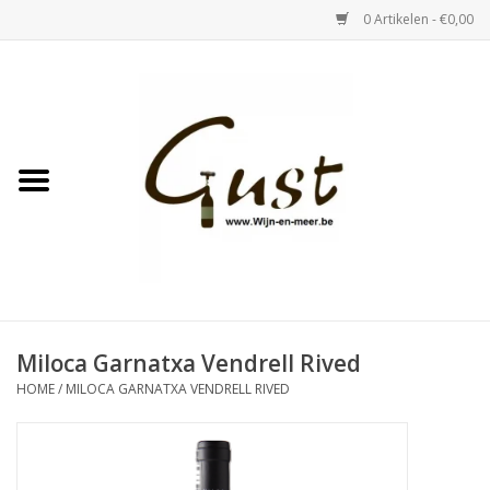
0 Artikelen - €0,00
Home
Witte wijn
Rose
Rode wijn
Bubbels & Vermout
Miloca Garnatxa Vendrell Rived
HOME
/
MILOCA GARNATXA VENDRELL RIVED
Sterke Dranken
Tastings & zaalverhuur