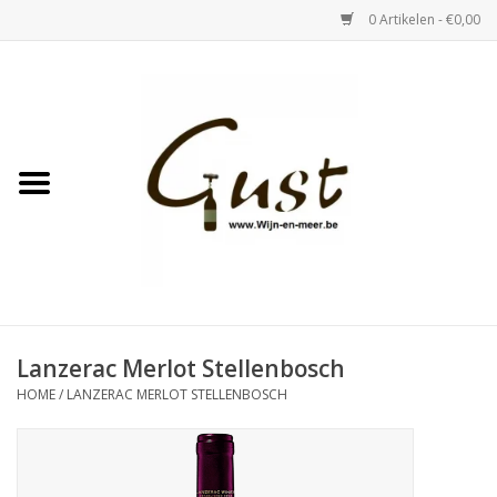
0 Artikelen - €0,00
Home
Witte wijn
Rose
Rode wijn
Bubbels & Vermout
Lanzerac Merlot Stellenbosch
HOME
/
LANZERAC MERLOT STELLENBOSCH
Sterke Dranken
Tastings & zaalverhuur