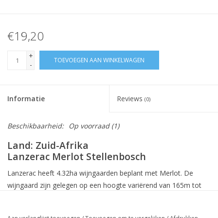
€19,20
+
TOEVOEGEN AAN WINKELWAGEN
-
Informatie
Reviews
(0)
Beschikbaarheid:
Op voorraad
(1)
Land: Zuid-Afrika
Lanzerac Merlot Stellenbosch
Lanzerac heeft 4.32ha wijngaarden beplant met Merlot. De
wijngaard zijn gelegen op een hoogte variërend van 165m tot
320m en de oriëntatie is zuidelijk. De grond bestaat
voornamelijk uit verweerd graniet met rode klei. Er staan 3500