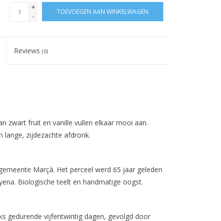
+
TOEVOEGEN AAN WINKELWAGEN
-
Reviews
(0)
 zwart fruit en vanille vullen elkaar mooi aan.
 lange, zijdezachte afdronk.
 gemeente Marçà. Het perceel werd 65 jaar geleden
yena. Biologische teelt en handmatige oogst.
nks gedurende vijfentwintig dagen, gevolgd door