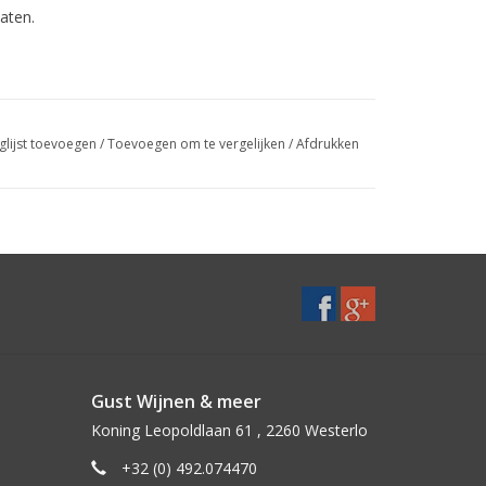
aten.
glijst toevoegen
/
Toevoegen om te vergelijken
/
Afdrukken
Gust Wijnen & meer
Koning Leopoldlaan 61 , 2260 Westerlo
+32 (0) 492.074470