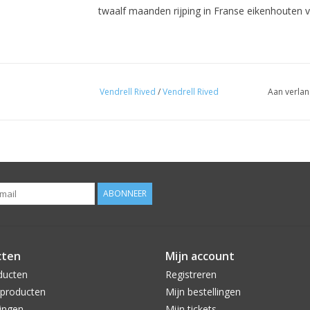
twaalf maanden rijping in Franse eikenhouten v
Vendrell Rived
/
Vendrell Rived
Aan verlan
ABONNEER
cten
Mijn account
ducten
Registreren
producten
Mijn bestellingen
ingen
Mijn tickets