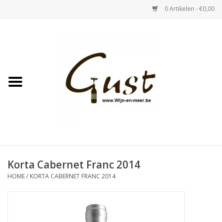
0 Artikelen - €0,00
Home
Witte wijn
Rose
Rode wijn
Bubbels & Vermout
Korta Cabernet Franc 2014
HOME
/
KORTA CABERNET FRANC 2014
Sterke Dranken
Tastings & zaalverhuur