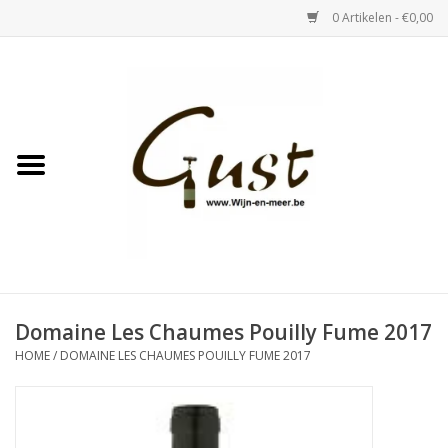
0 Artikelen - €0,00
Home
Witte wijn
Rose
Rode wijn
Bubbels & Vermout
Domaine Les Chaumes Pouilly Fume 2017
HOME
/
DOMAINE LES CHAUMES POUILLY FUME 2017
Sterke Dranken
Tastings & zaalverhuur