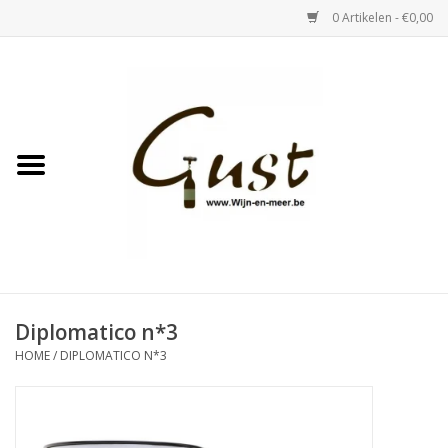
0 Artikelen - €0,00
Home
Witte wijn
Rose
Rode wijn
Bubbels & Vermout
Diplomatico n*3
HOME
/
DIPLOMATICO N*3
Sterke Dranken
Tastings & zaalverhuur