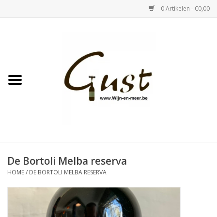
0 Artikelen - €0,00
Home
Witte wijn
Rose
Rode wijn
Bubbels & Vermout
De Bortoli Melba reserva
HOME
/
DE BORTOLI MELBA RESERVA
Sterke Dranken
Tastings & zaalverhuur