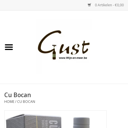
0 Artikelen - €0,00
Home
Witte wijn
Rose
Rode wijn
Bubbels & Vermout
Cu Bocan
HOME
/
CU BOCAN
Sterke Dranken
Tastings & zaalverhuur