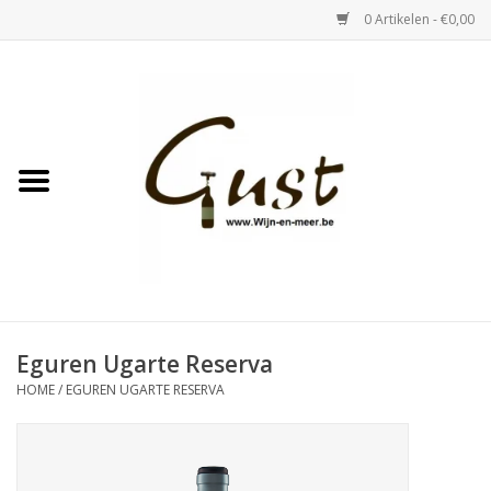
0 Artikelen - €0,00
Home
Witte wijn
Rose
Rode wijn
Bubbels & Vermout
Eguren Ugarte Reserva
HOME
/
EGUREN UGARTE RESERVA
Sterke Dranken
Tastings & zaalverhuur