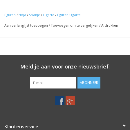
Neus:
Rijpe kersen
, zoethout, vanille, geroosterd, hazelnoot.
Mond:
Lekker, zeer goede structuur en complexe aroma's,
Eguren
/
rioja
/
Spanje
/
Ugarte
/
Eguren Ugarte
fruitige afdronk.
Aan verlanglijst toevoegen
/
Toevoegen om te vergelijken
/
Afdrukken
In de keuken:
De Eguren Ugarte Reserva is een wijn die goed
samengaat met volle, smaakrijke gerechten en geroosterde of
gekruide ingrediënten.
Herkomst:
Rioja
Druif:
Meld je aan voor onze nieuwsbrief:
Tempranillo 95%, Graciano 5%
Gerijpt:
ABONNEER
16 maanden in Franse en Amerikaanse eikenhouten vaten.
In de fles:
20 maanden
Schenken:
16 ºC
Klantenservice