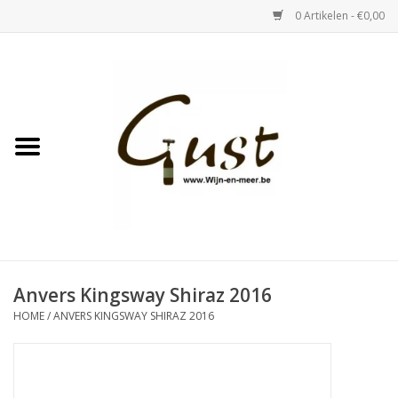
0 Artikelen - €0,00
Home
Witte wijn
Rose
Rode wijn
Bubbels & Vermout
Anvers Kingsway Shiraz 2016
HOME
/
ANVERS KINGSWAY SHIRAZ 2016
Sterke Dranken
Tastings & zaalverhuur