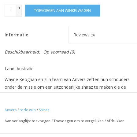
+
TOEVOEGEN AAN WINKELWAGEN
-
Informatie
Reviews
(0)
Beschikbaarheid:
Op voorraad
(9)
Land: Australië
Wayne Keoghan en zijn team van Anvers zetten hun schouders
onder de missie om een uitzonderlijke shiraz te maken die de
kwaliteit van de geroemde Adelaide Hills Shiraz nog overstijgt.
Geen sinecure, maar moeilijk gaat ook en de inspanningen
resulteerden in het mooiste wat Australiës signaturedruif te
Anvers
/
rode wijn
/
Shiraz
bieden heeft.
Aan verlanglijst toevoegen
/
Toevoegen om te vergelijken
/
Afdrukken
De bekroonde Razorback Roadwijngaard leverde de
uitzonderlijke druiven, het geniet van de wijnmaker deed de rest.