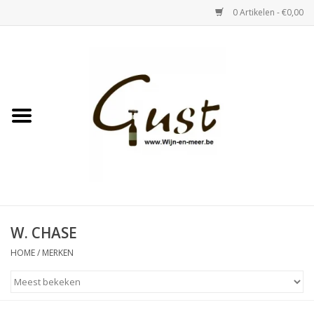
0 Artikelen - €0,00
Home
Witte wijn
Rose
Rode wijn
Bubbels & Vermout
W. CHASE
HOME
/
MERKEN
Sterke Dranken
Tastings & zaalverhuur