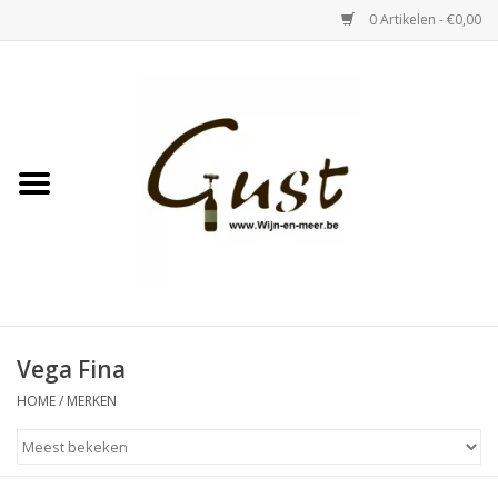
0 Artikelen - €0,00
Home
Witte wijn
Rose
Rode wijn
Bubbels & Vermout
Vega Fina
HOME
/
MERKEN
Sterke Dranken
Tastings & zaalverhuur