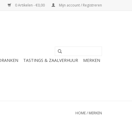
0 Artikelen - €0,00
Mijn account / Registreren
 DRANKEN
TASTINGS & ZAALVERHUUR
MERKEN
HOME
/
MERKEN