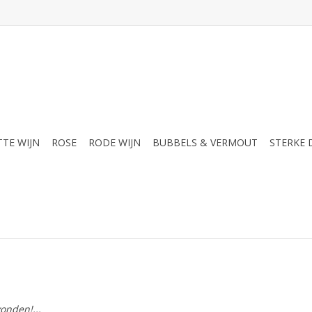
TTE WIJN
ROSE
RODE WIJN
BUBBELS & VERMOUT
STERKE
onden!...