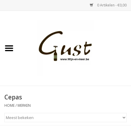
0 Artikelen - €0,00
Home
Witte wijn
Rose
Rode wijn
Bubbels & Vermout
Cepas
HOME
/
MERKEN
Sterke Dranken
Tastings & zaalverhuur