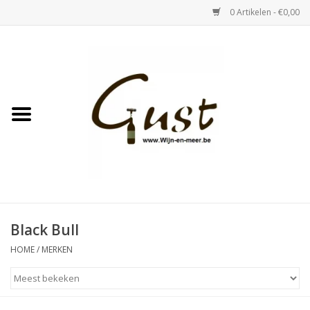
0 Artikelen - €0,00
Home
Witte wijn
Rose
Rode wijn
Bubbels & Vermout
Black Bull
HOME
/
MERKEN
Sterke Dranken
Tastings & zaalverhuur