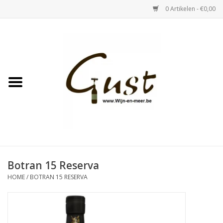
0 Artikelen - €0,00
Home
Witte wijn
Rose
Rode wijn
Bubbels & Vermout
Botran 15 Reserva
HOME
/
BOTRAN 15 RESERVA
Sterke Dranken
Tastings & zaalverhuur