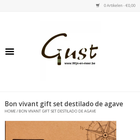
0 Artikelen - €0,00
Home
Witte wijn
Rose
Rode wijn
Bubbels & Vermout
Bon vivant gift set destilado de agave
HOME
/
BON VIVANT GIFT SET DESTILADO DE AGAVE
Sterke Dranken
Tastings & zaalverhuur