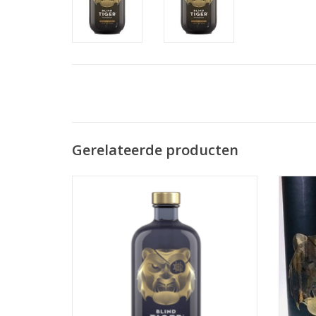
Gerelateerde producten
Smaak & Ingrediënten: De hoofdrol is
weggelegd voor Indonesische cubeb
TO
peper of staartpeper, die naast peper ook
violet en een vleugje sinaasappel met zich
meebrengt. Deskundig gecombineerd met
botanicals zoals jeneverbes,
korianderzaad, zoethoutwortel, s
TOEVOEGEN AAN WINKELWAGEN