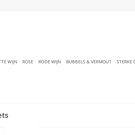
TTE WIJN
ROSE
RODE WIJN
BUBBELS & VERMOUT
STERKE
ets