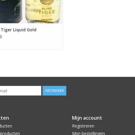
 Tiger Liquid Gold
0
ABONNEER
cten
Mijn account
ducten
Registreren
producten
Mijn bestellingen