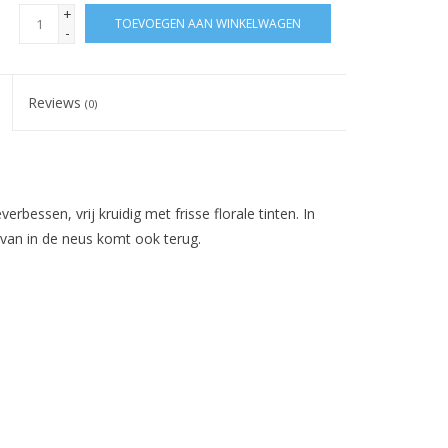
+
TOEVOEGEN AAN WINKELWAGEN
-
Reviews
(0)
rbessen, vrij kruidig met frisse florale tinten. In
 van in de neus komt ook terug.