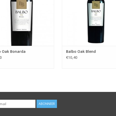
vruchten en gekruide toetsen.
EVOEGEN AAN WINKELWAGEN
elegante, wel gestructureer
TOEVOEGEN AAN WINKELWA
o Oak Bonarda
Balbo Oak Blend
0
€10,40
ABONNEER