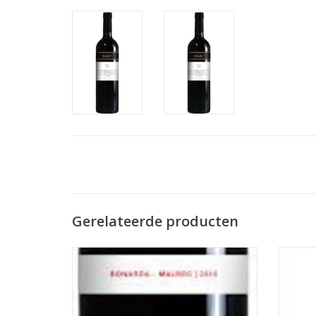
Gerelateerde producten
Deze lekkere wijn uit Argentinië met de
Diepe
blend van de bonarda en malbec druif is
neus p
prijs/kwaliteit super
framboz
smaak m
TOEVOEGEN AAN WINKELWAGEN