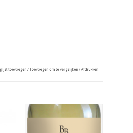
glijst toevoegen
/
Toevoegen om te vergelijken
/
Afdrukken
n drie
Dewijn heeft een geelgroene kleur. Intense
n, petit
bloempjes, zoals rozen en jasmijntjes, en
ing op
fruitige aroma's bepalen de smaak van
epe,
deze wijn. Deze wijn is jong, fris en heeft
an rode
een complexe fruitigheid.