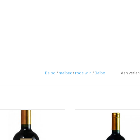
Balbo
/
malbec
/
rode wijn
/
Balbo
Aan verlan
 rode kleur met violet rand. In de
Deze wijn is een heerlijke mix va
rimaire aroma’s van zwarte bessen,
druivensoorten: cabernet sauvigno
en en kruidig achtergrond. Zachte
verdot en malbec. Door zijn rijp
et zoete tannines die zorgen voor
eiken vaten bekomt men een di
een krachtige finale.
paarszwarte kleur met aroma's v