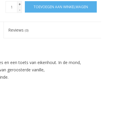
+
TOEVOEGEN AAN WINKELWAGEN
-
Reviews
(0)
es en een toets van eikenhout. In de mond,
an geroosterde vanille,
inde.