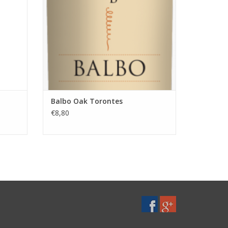
 Een
Land: Argentinië
GEN
TOEVOEGEN AAN WINKELWAGEN
Balbo Oak Torontes
€8,80