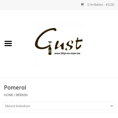
0 Artikelen - €0,00
Home
Witte wijn
Rose
Rode wijn
Bubbels & Vermout
Pomerol
HOME
/
MERKEN
Sterke Dranken
Tastings & zaalverhuur