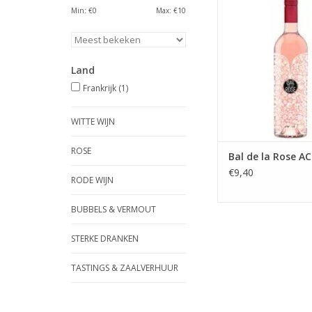
Druif: 100% Cin
Min: €
0
Max: €
10
Wijnhuis: Réunis d
Ideaal op elk zomers
feest
Bestel nu 5 flessen e
Land
6de gratis
Frankrijk
(1)
TOEVOEGEN AAN WI
WITTE WIJN
ROSE
Bal de la Rose A
€9,40
RODE WIJN
BUBBELS & VERMOUT
STERKE DRANKEN
TASTINGS & ZAALVERHUUR