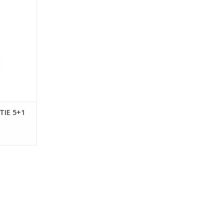
sault
e Cébazan
 terras of
n ontvang de
NKELWAGEN
CTIE 5+1