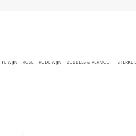
TTE WIJN
ROSE
RODE WIJN
BUBBELS & VERMOUT
STERKE
jk