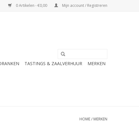
0 Artikelen - €0,00
Mijn account / Registreren
 DRANKEN
TASTINGS & ZAALVERHUUR
MERKEN
HOME
/
MERKEN