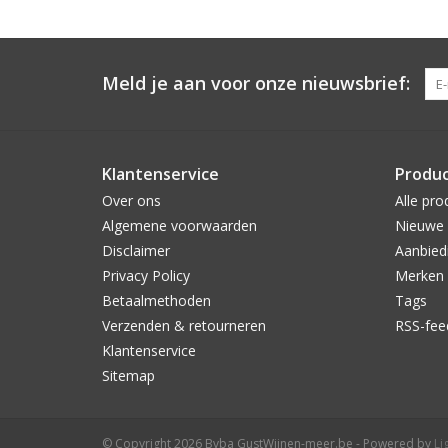
Meld je aan voor onze nieuwsbrief:
Klantenservice
Produ
Over ons
Alle pro
Algemene voorwaarden
Nieuwe 
Disclaimer
Aanbied
Privacy Policy
Merken
Betaalmethoden
Tags
Verzenden & retourneren
RSS-fee
Klantenservice
Sitemap
© Copyright 2026 Bvba GustWijnen-meer.be - Powered by
Li