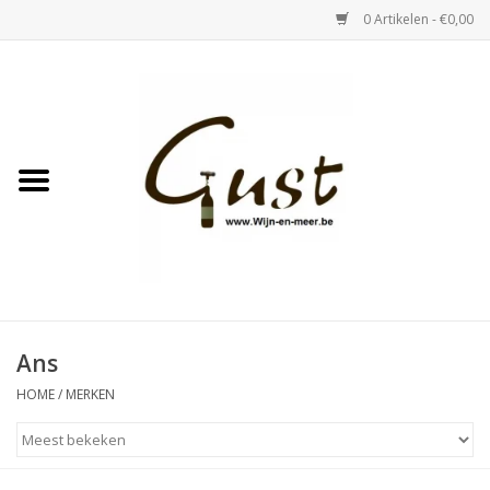
0 Artikelen - €0,00
Home
Witte wijn
Rose
Rode wijn
Bubbels & Vermout
Ans
HOME
/
MERKEN
Sterke Dranken
Tastings & zaalverhuur